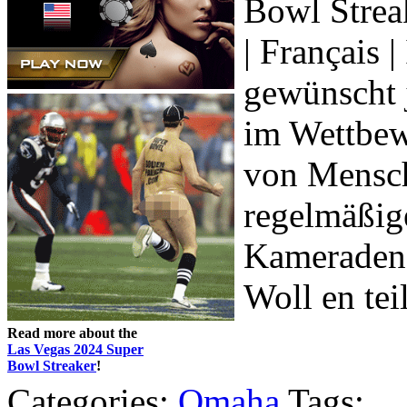
Bowl Streak
| Français 
gewünscht 
im Wettbe
von Mensch
regelmäßig
Kameraden 
Woll en tei
Read more about the
Las Vegas 2024 Super
Bowl Streaker
!
Categories:
Omaha
Tags: