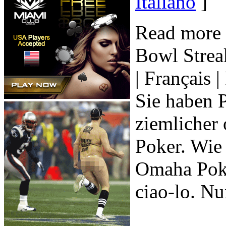
Italiano
]
Read more 
Bowl Streak
| Français 
Sie haben P
ziemlicher
Poker. Wie
Omaha Pok
ciao-lo. Nu