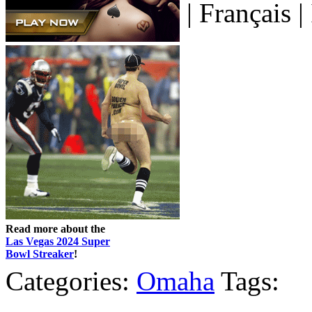
| Français |
Read more about the
Las Vegas 2024 Super
Bowl Streaker
!
Categories:
Omaha
Tags: