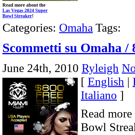
Read more about the
Las Vegas 2024 Super
Bowl Streaker
!
Categories:
Omaha
Tags:
Scommetti su Omaha / 8
June 24th, 2010
Ryleigh
No
[
English
|
Italiano
]
Read more 
Bowl Streak