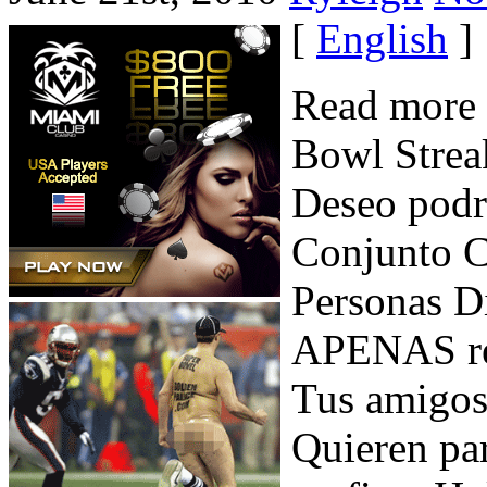
[
English
]
Read more 
Bowl Strea
Deseo podr
Conjunto C
Personas D
APENAS reg
Tus amigos
Quieren pa