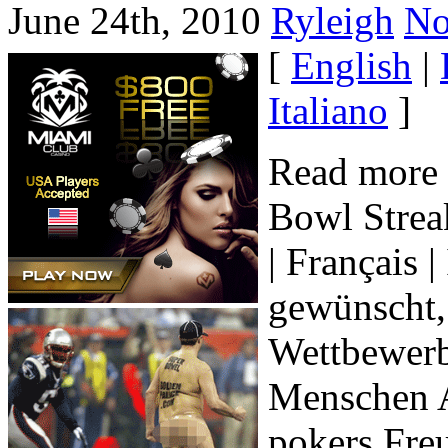
June 24th, 2010
Ryleigh
No
[
English
|
Italiano
]
Read more 
Bowl Streak
| Français 
gewünscht,
Wettbewerb
Menschen A
pokers Freu