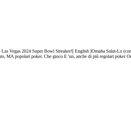
 Las Vegas 2024 Super Bowl Streaker![ English ]Omaha Salut-Lo (cono
ato, MA popolari poker. Che gioco E 'un, anche di più regolari poker Oma