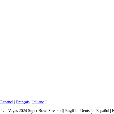
|
Español
|
Français
|
Italiano
]
 Las Vegas 2024 Super Bowl Streaker![ English | Deutsch | Español | 