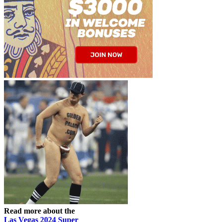
Read more about the
Las Vegas 2024 Super