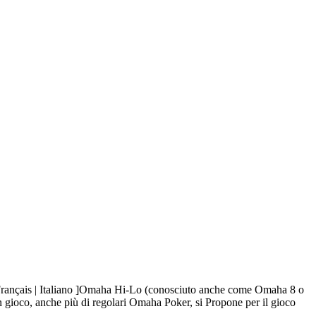
Français | Italiano ]Omaha Hi-Lo (conosciuto anche come Omaha 8 o
 gioco, anche più di regolari Omaha Poker, si Propone per il gioco