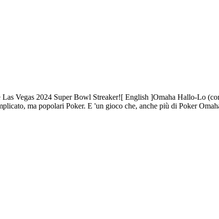
e Las Vegas 2024 Super Bowl Streaker![ English ]Omaha Hallo-Lo (co
omplicato, ma popolari Poker. E 'un gioco che, anche più di Poker Omaha 