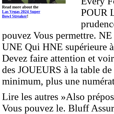
Every Fo
Read more about the
POUR L 
Las Vegas 2024 Super
Bowl Streaker
!
prudenc
pouvez Vous permettre. NE 
UNE Qui HNE supérieure à l
Devez faire attention et vo
des JOUEURS à la table de
minimum, plus une numérat
Lire les autres »Also prépo
Vous pouvez le. Bluff Assur