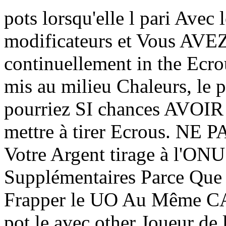
pots lorsqu'elle l pari Avec
modificateurs et Vous AVEZ
continuellement in the Ecr
mis au milieu Chaleurs, le 
pourriez SI chances AVOIR d
mettre à tirer Ecrous. NE PA
Votre Argent tirage à l'ONU
Supplémentaires Parce Que 
Frapper le UO Au Même C
pot le avec other Joueur de