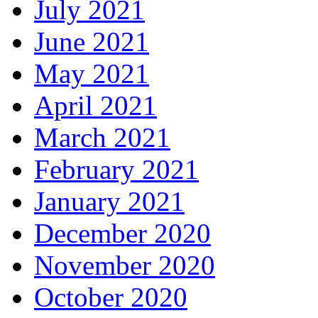
July 2021
June 2021
May 2021
April 2021
March 2021
February 2021
January 2021
December 2020
November 2020
October 2020