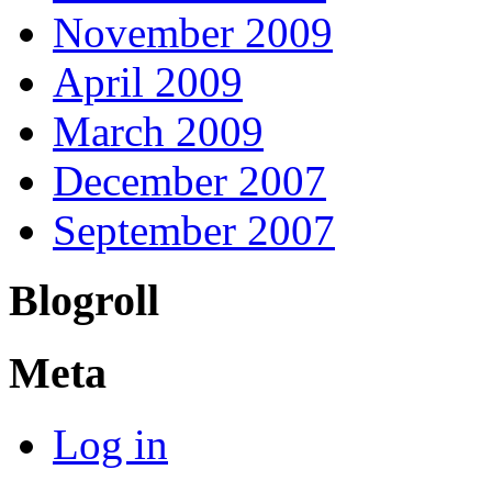
November 2009
April 2009
March 2009
December 2007
September 2007
Blogroll
Meta
Log in