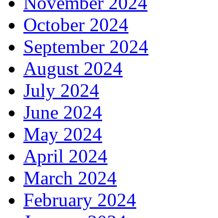
November 2024
October 2024
September 2024
August 2024
July 2024
June 2024
May 2024
April 2024
March 2024
February 2024