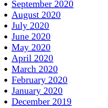
September 2020
August 2020
July 2020
June 2020
May 2020
April 2020
March 2020
February 2020
January 2020
December 2019