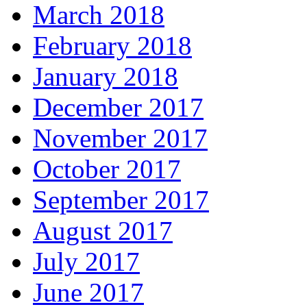
March 2018
February 2018
January 2018
December 2017
November 2017
October 2017
September 2017
August 2017
July 2017
June 2017