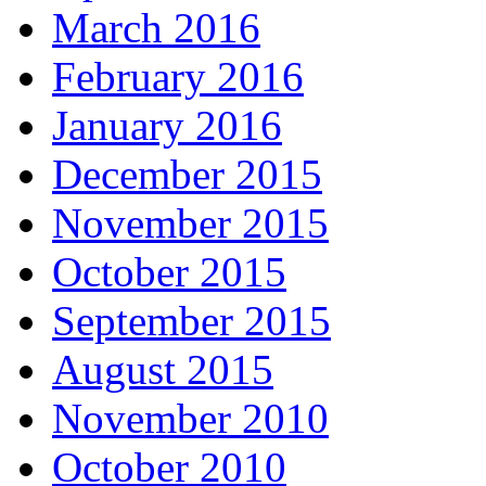
March 2016
February 2016
January 2016
December 2015
November 2015
October 2015
September 2015
August 2015
November 2010
October 2010