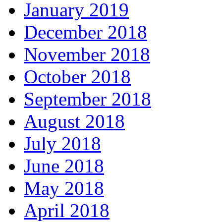
January 2019
December 2018
November 2018
October 2018
September 2018
August 2018
July 2018
June 2018
May 2018
April 2018