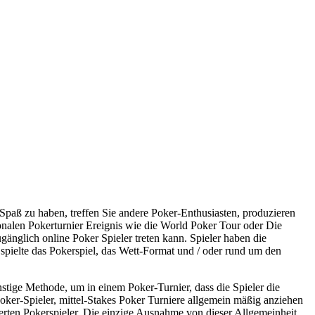
 Spaß zu haben, treffen Sie andere Poker-Enthusiasten, produzieren
ionalen Pokerturnier Ereignis wie die World Poker Tour oder Die
ugänglich online Poker Spieler treten kann. Spieler haben die
 spielte das Pokerspiel, das Wett-Format und / oder rund um den
nstige Methode, um in einem Poker-Turnier, dass die Spieler die
er-Spieler, mittel-Stakes Poker Turniere allgemein mäßig anziehen
zierten Pokerspieler. Die einzige Ausnahme von dieser Allgemeinheit