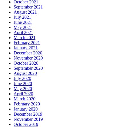
October 2021
September 2021
August 2021
July 2021
June 2021
May 2021
April 2021
March 2021
February 2021
January 2021
December 2020
November 2020
October 2020
September 2020
August 2020
July 2020
June 2020
May 2020
April 2020
March 2020
February 2020
January 2020
December 2019
November 2019
October 2019