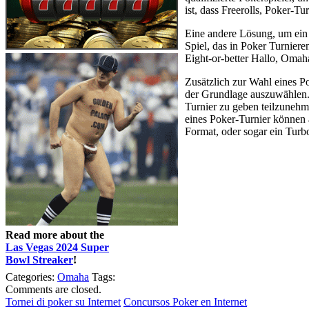
ist, dass Freerolls, Poker-Tu
Eine andere Lösung, um ein P
Spiel, das in Poker Turniere
Eight-or-better Hallo, Omah
Zusätzlich zur Wahl eines P
der Grundlage auszuwählen. 
Turnier zu geben teilzunehm
eines Poker-Turnier können 
Format, oder sogar ein Turbo
Read more about the
Las Vegas 2024 Super
Bowl Streaker
!
Categories:
Omaha
Tags:
Comments are closed.
Tornei di poker su Internet
Concursos Poker en Internet