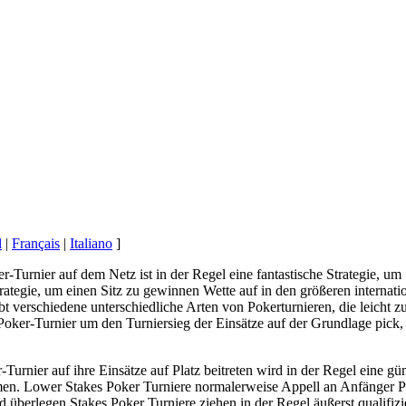
l
|
Français
|
Italiano
]
-Turnier auf dem Netz ist in der Regel eine fantastische Strategie, um
trategie, um einen Sitz zu gewinnen Wette auf in den größeren internat
bt verschiedene unterschiedliche Arten von Pokerturnieren, die leicht z
Poker-Turnier um den Turniersieg der Einsätze auf der Grundlage pick,
urnier auf ihre Einsätze auf Platz beitreten wird in der Regel eine gü
n. Lower Stakes Poker Turniere normalerweise Appell an Anfänger Pok
und überlegen Stakes Poker Turniere ziehen in der Regel äußerst qualifi