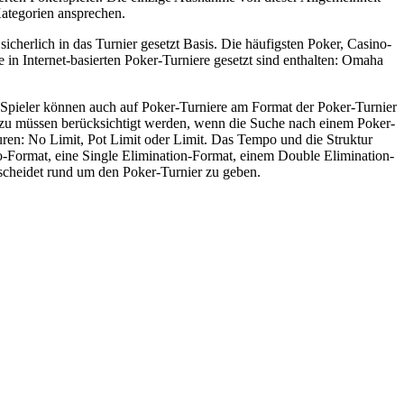
 Kategorien ansprechen.
cherlich in das Turnier gesetzt Basis. Die häufigsten Poker, Casino-
e in Internet-basierten Poker-Turniere gesetzt sind enthalten: Omaha
ie Spieler können auch auf Poker-Turniere am Format der Poker-Turnier
r zu müssen berücksichtigt werden, wenn die Suche nach einem Poker-
uren: No Limit, Pot Limit oder Limit. Das Tempo und die Struktur
Go-Format, eine Single Elimination-Format, einem Double Elimination-
ntscheidet rund um den Poker-Turnier zu geben.