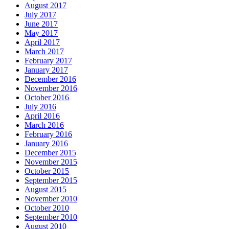
August 2017
July 2017
June 2017
May 2017
April 2017
March 2017
February 2017
January 2017
December 2016
November 2016
October 2016
July 2016
April 2016
March 2016
February 2016
January 2016
December 2015
November 2015
October 2015
September 2015
August 2015
November 2010
October 2010
September 2010
August 2010