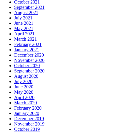
October 2021
September 2021
August 2021
July 2021
June 2021
May 2021
April 2021
March 2021
February 2021
January 2021
December 2020
November 2020
October 2020
September 2020
August 2020
July 2020
June 2020
May 2020
April 2020
March 2020
February 2020
January 2020
December 2019
November 2019
October 2019